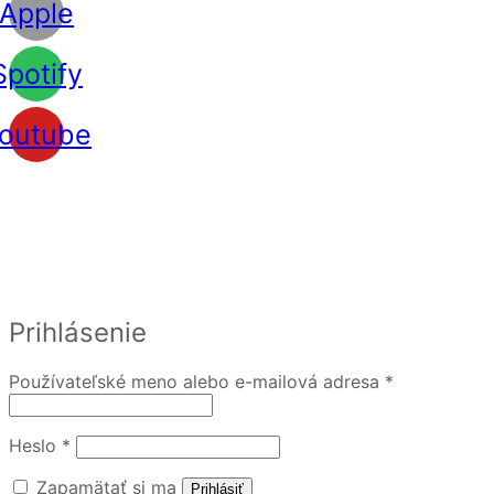
Apple
Spotify
outube
Prihlásenie
Používateľské meno alebo e-mailová adresa
*
Heslo
*
Zapamätať si ma
Prihlásiť