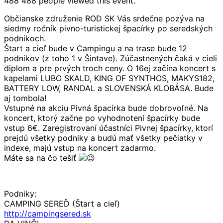
488
488 people viewed this event.
Občianske združenie ROD SK Vás srdečne pozýva na
siedmy ročník pivno-turistickej špacírky po seredských
podnikoch.
Štart a cieľ bude v Campingu a na trase bude 12
podnikov (z toho 1 v Šintave). Zúčastnených čaká v cieli
diplom a pre prvých troch ceny. O 16ej začína koncert s
kapelami LUBO SKALD, KING OF SYNTHOS, MAKYS182,
BATTERY LOW, RANDAL a SLOVENSKÁ KLOBÁSA. Bude
aj tombola!
Vstupné na akciu Pivná špacírka bude dobrovoľné. Na
koncert, ktorý začne po vyhodnotení špacírky bude
vstup 6€. Zaregistrovaní účastníci Pivnej špacírky, ktorí
prejdú všetky podniky a budú mať všetky pečiatky v
indexe, majú vstup na koncert zadarmo.
Máte sa na čo tešiť
Podniky:
CAMPING SEREĎ (Štart a cieľ)
http://campingsered.sk