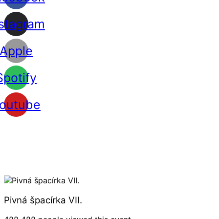
nstagram
Apple
Spotify
outube
Pivná špacírka VII.