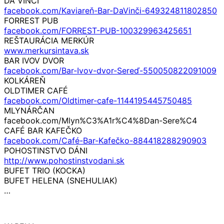
DA VINČI
facebook.com/Kaviareň-Bar-DaVinči-649324811802850
FORREST PUB
facebook.com/FORREST-PUB-100329963425651
REŠTAURÁCIA MERKÚR
www.merkursintava.sk
BAR IVOV DVOR
facebook.com/Bar-Ivov-dvor-Sereď-550050822091009
KOLKÁREŇ
OLDTIMER CAFÉ
facebook.com/Oldtimer-cafe-1144195445750485
MLYNÁRČAN
facebook.com/Mlyn%C3%A1r%C4%8Dan-Sere%C4
CAFÉ BAR KAFEČKO
facebook.com/Café-Bar-Kafečko-884418288290903
POHOSTINSTVO DÁNI
http://www.pohostinstvodani.sk
BUFET TRIO (KOCKA)
BUFET HELENA (SNEHULIAK)
…